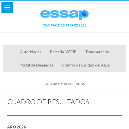
CONTACT CENTER 021 162
Autoridades
Portada MECIP
Transparencia
Portal de Denuncias
Control de Calidad del Agua
CUADRO DE RESULTADOS
CUADRO DE RESULTADOS
AÑO 2026