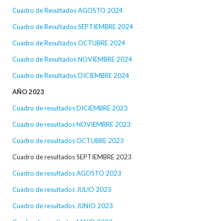
Cuadro de Resultados AGOSTO 2024
Cuadro de Resultados SEPTIEMBRE 2024
Cuadro de Resultados OCTUBRE 2024
Cuadro de Resultados NOVIEMBRE 2024
Cuadro de Resultados DICIEMBRE 2024
AÑO 2023
Cuadro de resultados DICIEMBRE 2023
Cuadro de resultados NOVIEMBRE 2023
Cuadro de resultados OCTUBRE 2023
Cuadro de resultados SEPTIEMBRE 2023
Cuadro de resultados AGOSTO 2023
Cuadro de resultados JULIO 2023
Cuadro de resultados JUNIO 2023