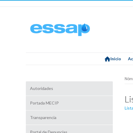
Inicio
Ac
Nómi
Autoridades
Li
Portada MECIP
List
Transparencia
Portal de Denuncias