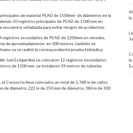
Al
ros principales de material PEAD de 1500mm de diámetros en la
la
 además 10 registros principales de PEAD de 1500 mm en
e encuentra señalizada para evitar riesgos de accidentes.
La
 de 8 registros secundarios de PEAD de 1200mm en veredas,
Ju
daria de aproximadamente en 300 metros, también se
tramo ya se realizó la correspondiente prueba hidráulica.
Co
lle Joel Estigarribia se colocaron 12 registros secundarios
la
stros de 1500 mm, se instalaron 39 metros de tuberías
S.
, el Consorcio lleva colocados un total de 1.768 m de caños
m de diámetro, 222 m de 250 mm de diámetro, 386 m de 300