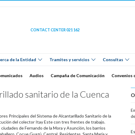
CONTACT CENTER 021 162
erca de la Entidad
Tramites y servicios
Consultas
omunicados
Audios
Campaña de Comunicación
Convenios 
illado sanitario de la Cuenca
O
Em
es Principales del Sistema de Alcantarillado Sanitario de la
de
ción del colector Itay Este con tres frentes de trabajo.
s ciudades de Fernando de la Mora y Asunción, los barrios
Es
aballero, Cocue Guazú, Central, Residentas, Santa María y