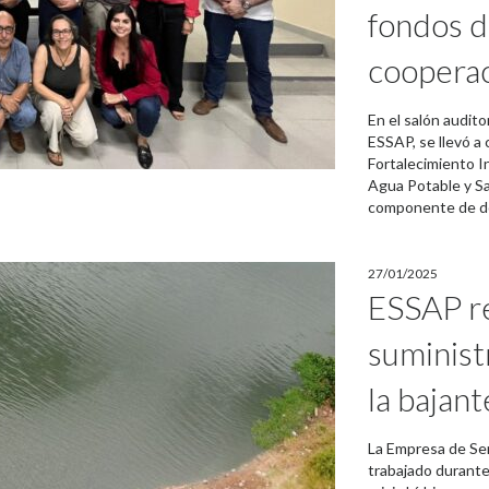
fondos d
cooperac
En el salón audito
ESSAP, se llevó a
Fortalecimiento I
Agua Potable y S
componente de do
27/01/2025
ESSAP re
suminist
la bajan
La Empresa de Ser
trabajado durante 