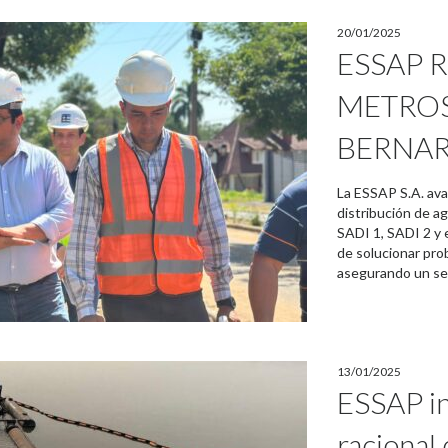
20/01/2025
ESSAP 
METROS
BERNA
La ESSAP S.A. ava
distribución de a
SADI 1, SADI 2 y 
de solucionar prob
asegurando un serv
13/01/2025
ESSAP ins
racional 