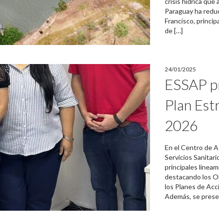
crisis hídrica que 
Paraguay ha reduc
Francisco, princip
de […]
24/01/2025
ESSAP pr
Plan Est
2026
En el Centro de A
Servicios Sanitari
principales linea
destacando los Ob
los Planes de Acc
Además, se prese