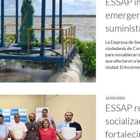
ESSAP i
emergenc
suminist
La Empresa de Serv
ciudadanía de Co
para restablecer 
que afectaron a la
ciudad. El inconve
12/02/2025
ESSAP re
socializ
fortalec