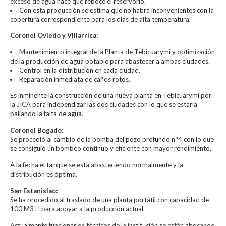
exceso de agua hace que reboce el reservorio.
Con esta producción se estima que no habrá inconvenientes con la
cobertura correspondiente para los días de alta temperatura.
Coronel Oviedo y Villarrica:
Mantenimiento integral de la Planta de Tebicuarymi y optimización
de la producción de agua potable para abastecer a ambas ciudades.
Control en la distribución en cada ciudad.
Reparación inmediata de caños rotos.
Es inminente la construcción de una nueva planta en Tebicuarymi por
la JICA para independizar las dos ciudades con lo que se estaría
paliando la falta de agua.
Coronel Bogado:
Se procedió al cambio de la bomba del pozo profundo n°4 con lo que
se consiguió un bombeo continuo y eficiente con mayor rendimiento.
A la fecha el tanque se está abasteciendo normalmente y la
distribución es óptima.
San Estanislao:
Se ha procedido al traslado de una planta portátil con capacidad de
100 M3 H para apoyar a la producción actual.
Actualmente funcionarios técnicos de la institución se están abocando