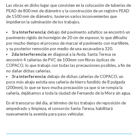
Las obras en dicho lugar que consisten en la colocación de tuberías de
PEAD de 800 mm de diámetro y la construcción de un registro PEAD
de 1500 mm de diámetro, tuvieron varios inconvenientes que
impidieron la culminación de los trabajos.
1ra Interferencia:
debajo del pavimento asfaltico se encontró un
pavimento rígido de hormigón de 20 cm de espesor, lo que dificulto
por mucho tiempo el proceso de marcar el pavimento con martillete,
y su posterior remoción por medio de una excavadora 320.
2da interferencia:
en diagonal a la Avda. Santa Teresa se
encontró 4 cañerías de PVC de 100mm con fibras ópticas de
COPACO, lo que trabajo con todas las precauciones posibles, a fin de
no dañar dichas cañerías.
3ra interferencia:
debajo de dichas cañerías de COPACO, un
poco más abajo existía una cañería de hierro fundido de 8 pulgada
(200mm), lo que se tuvo mucha precaución ya que si se rompía la
cañería, dejábamos a toda la ciudad de Fernando de la Mora sin agua.
En el transcurso del día, al término de los trabajos de reposición de
empedrado y limpieza, el consorcio Santa Teresa, habilitará
nuevamente la avenida para paso vehicular.