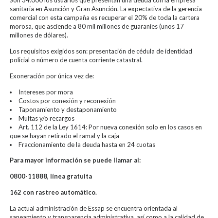
Son 34.000 los usuarios que presentan una deuda con la empresa
sanitaria en Asunción y Gran Asunción. La expectativa de la gerencia
comercial con esta campaña es recuperar el 20% de toda la cartera
morosa, que asciende a 80 mil millones de guaraníes (unos 17
millones de dólares).
Los requisitos exigidos son: presentación de cédula de identidad
policial o número de cuenta corriente catastral.
Exoneración por única vez de:
Intereses por mora
Costos por conexión y reconexión
Taponamiento y destaponamiento
Multas y/o recargos
Art. 112 de la Ley 1614: Por nueva conexión solo en los casos en
que se hayan retirado el ramal y la caja
Fraccionamiento de la deuda hasta en 24 cuotas
Para mayor información se puede llamar al:
0800-11888, línea gratuita
162 con rastreo automático.
La actual administración de Essap se encuentra orientada al
saneamiento y transparencia administrativa, así como a la calidad de