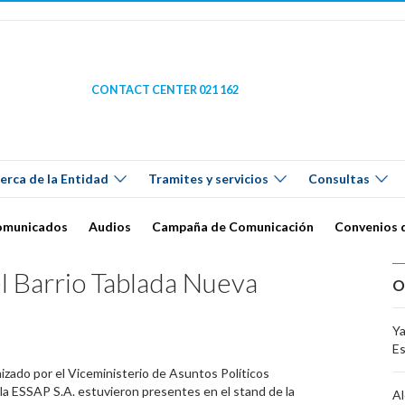
CONTACT CENTER 021 162
erca de la Entidad
Tramites y servicios
Consultas
omunicados
Audios
Campaña de Comunicación
Convenios 
el Barrio Tablada Nueva
O
Ya
E
zado por el Viceministerio de Asuntos Políticos
 la ESSAP S.A. estuvieron presentes en el stand de la
Al