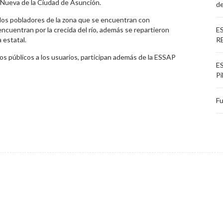
a Nueva de la Ciudad de Asunción.
de
a los pobladores de la zona que se encuentran con
ncuentran por la crecida del río, además se repartieron
E
 estatal.
R
cios públicos a los usuarios, participan además de la ESSAP
ES
Pi
Fu