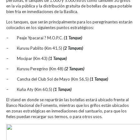
personas, 8 tanques de 1.000 y 5.000 litros como también 30 grifos
en la vía pública y la distribución gratuita de botellas de agua potable
bien fría en inmediaciones de la Basílica.
Los tanques, que serán principalmente para los peregrinantes estarán
colocados en los siguientes puntos estratégicos:
– Peaje Ypacarai ? M.O.P.C.
(1 Tanque)
– Kurusu Pablito (Km 41,5)
(2 Tanques)
– Mocipar (Km 43)
(1 Tanque)
– Kurusu Peregrino (Km 48)
(2 Tanques)
– Cancha del Club Sol de Mayo (Km 56,5)
(1 Tanque)
– Kuña Aty (Km 60,5)
(1 Tanque)
El stand en donde se repartirán las botellas estará ubicado frente al
Banco Nacional de Fomento, mientras que los grifos están ubicados
en zonas estratégicas en inmediaciones del santuario, para que los
fieles puedan recargar sus termos, o para otros usos.