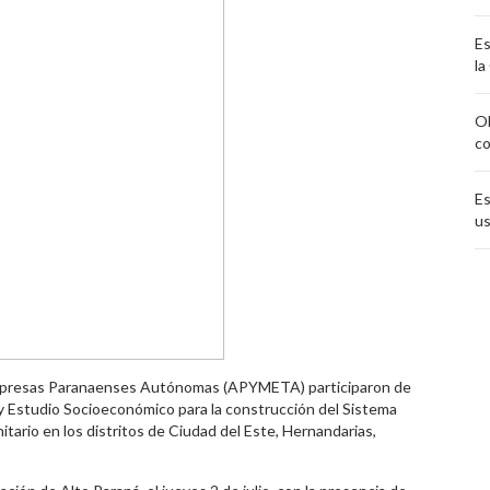
Es
la
Ob
co
Es
us
mpresas Paranaenses Autónomas (APYMETA) participaron de
y Estudio Socioeconómico para la construcción del Sistema
tario en los distritos de Ciudad del Este, Hernandarias,