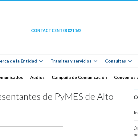
CONTACT CENTER 021 162
erca de la Entidad
Tramites y servicios
Consultas
omunicados
Audios
Campaña de Comunicación
Convenios 
resentantes de PyMES de Alto
O
In
Úl
po