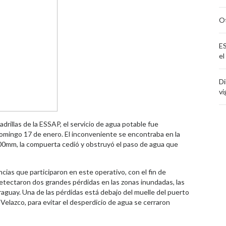
Ot
ES
el
Di
vi
drillas de la ESSAP, el servicio de agua potable fue
 domingo 17 de enero. El inconveniente se encontraba en la
 600mm, la compuerta cedió y obstruyó el paso de agua que
ncias que participaron en este operativo, con el fin de
 detectaron dos grandes pérdidas en las zonas inundadas, las
raguay. Una de las pérdidas está debajo del muelle del puerto
o Velazco, para evitar el desperdicio de agua se cerraron