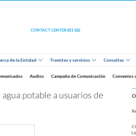
CONTACT CENTER 021 162
erca de la Entidad
Tramites y servicios
Consultas
omunicados
Audios
Campaña de Comunicación
Convenios 
 agua potable a usuarios de
O
Re
CO
L