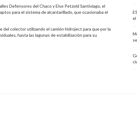
calles Defensores del Chaco y Else Petzold Santiviago, el
ptos para el sistema de alcantarillado, que ocasionaba el
ES
el
e del colector utilizando el camión hidroject para que por la
Mo
siduales, hasta las lagunas de estabilización para su
se
Ge
ci