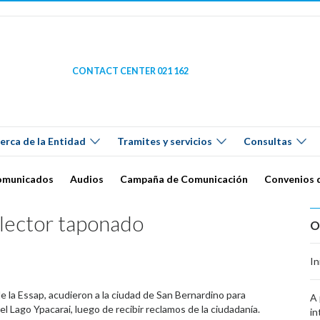
CONTACT CENTER 021 162
erca de la Entidad
Tramites y servicios
Consultas
omunicados
Audios
Campaña de Comunicación
Convenios 
olector taponado
O
In
de la Essap, acudieron a la ciudad de San Bernardino para
A 
l Lago Ypacarai, luego de recibir reclamos de la ciudadanía.
in