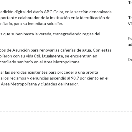
Tr
a edición digital del diario ABC Color, en la sección denominada
ortante colaborador de la institución en la identificación de
Tr
anitario, para su inmediata solución.
Vi
tas que suben hasta la vereda, transgrediendo reglas del
Es
ad
ticos de Asunción para renovar las cañerías de agua. Con estas
lieron con su vida útil. Igualmente, se encuentran en
D
ntarillado sanitario en el Área Metropolitana.
iar las pérdidas existentes para proceder a una pronta
a a los reclamos y denuncias ascendió al 98.7 por ciento en el
 Área Metropolitana y ciudades del interior.