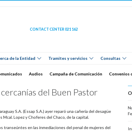
CONTACT CENTER 021 162
erca de la Entidad
Tramites y servicios
Consultas
omunicados
Audios
Campaña de Comunicación
Convenios 
n cercanías del Buen Pastor
O
Nu
Paraguay S.A. (Essap S.A.) ayer reparó una cañería del desagüe
Fe
s Mcal. Lopez y Choferes del Chaco, de la capital.
s transeúntes en las inmediaciones del penal de mujeres del
In