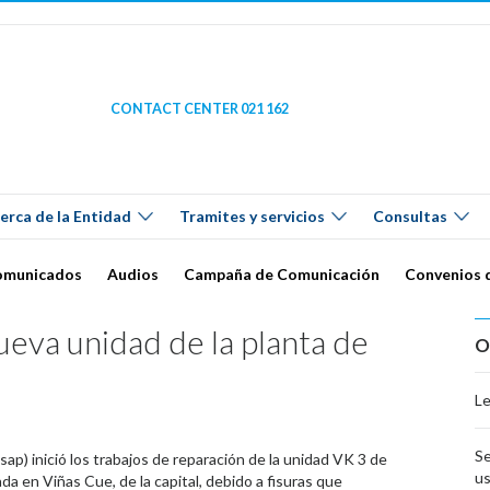
CONTACT CENTER 021 162
erca de la Entidad
Tramites y servicios
Consultas
omunicados
Audios
Campaña de Comunicación
Convenios 
nueva unidad de la planta de
O
L
Se
sap) inició los trabajos de reparación de la unidad VK 3 de
us
a en Viñas Cue, de la capital, debido a fisuras que