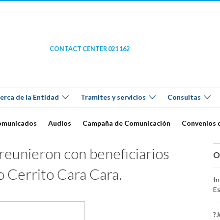
CONTACT CENTER 021 162
erca de la Entidad
Tramites y servicios
Consultas
omunicados
Audios
Campaña de Comunicación
Convenios 
eunieron con beneficiarios
O
 Cerrito Cara Cara.
In
Es
?J