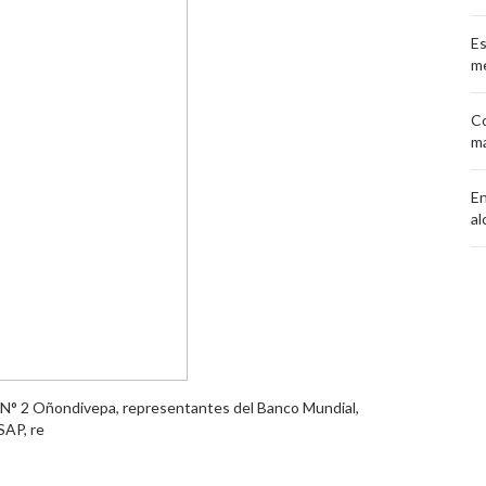
Es
me
Co
ma
En
al
l N° 2 Oñondivepa, representantes del Banco Mundial,
SAP, re