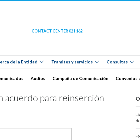
CONTACT CENTER 021 162
erca de la Entidad
Tramites y servicios
Consultas
omunicados
Audios
Campaña de Comunicación
Convenios 
n acuerdo para reinserción
O
Li
de
ES