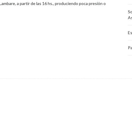
 Lambare, a partir de las 16 hs., produciendo poca presión o
So
A
Es
Pa