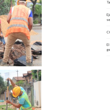
T
Ej
se
C
El
ge