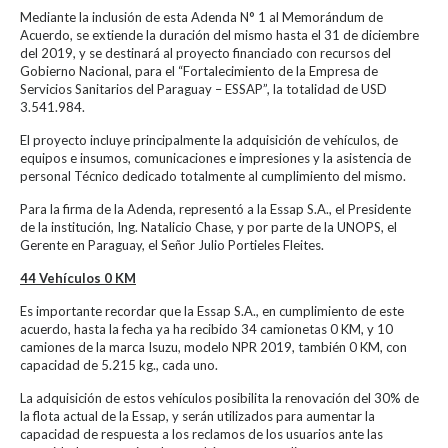
Mediante la inclusión de esta Adenda N° 1 al Memorándum de
Acuerdo, se extiende la duración del mismo hasta el 31 de diciembre
del 2019, y se destinará al proyecto financiado con recursos del
Gobierno Nacional, para el “Fortalecimiento de la Empresa de
Servicios Sanitarios del Paraguay – ESSAP”, la totalidad de USD
3.541.984.
El proyecto incluye principalmente la adquisición de vehículos, de
equipos e insumos, comunicaciones e impresiones y la asistencia de
personal Técnico dedicado totalmente al cumplimiento del mismo.
Para la firma de la Adenda, representó a la Essap S.A., el Presidente
de la institución, Ing. Natalicio Chase, y por parte de la UNOPS, el
Gerente en Paraguay, el Señor Julio Portieles Fleites.
44 Vehículos 0 KM
Es importante recordar que la Essap S.A., en cumplimiento de este
acuerdo, hasta la fecha ya ha recibido 34 camionetas 0 KM, y 10
camiones de la marca Isuzu, modelo NPR 2019, también 0 KM, con
capacidad de 5.215 kg., cada uno.
La adquisición de estos vehículos posibilita la renovación del 30% de
la flota actual de la Essap, y serán utilizados para aumentar la
capacidad de respuesta a los reclamos de los usuarios ante las