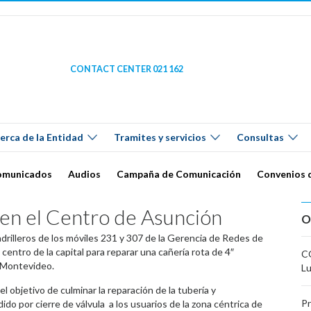
CONTACT CENTER 021 162
erca de la Entidad
Tramites y servicios
Consultas
omunicados
Audios
Campaña de Comunicación
Convenios 
 en el Centro de Asunción
O
adrilleros de los móviles 231 y 307 de la Gerencia de Redes de
l centro de la capital para reparar una cañería rota de 4″
CO
y Montevideo.
L
el objetivo de culminar la reparación de la tubería y
Pr
ido por cierre de válvula a los usuarios de la zona céntrica de