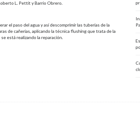
pr
oberto L. Pettit y Barrio Obrero.
In
iberar el paso del agua y así descomprimir las tuberías de la
P
as de cañerías, aplicando la técnica flushing que trata de la
se está realizando la reparación.
Es
po
Co
cl