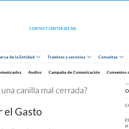
CONTACT CENTER 021 162
erca de la Entidad
Tramites y servicios
Consultas
omunicados
Audios
Campaña de Comunicación
Convenios 
una canilla mal cerrada?
O
C
 el Gasto
ES
el