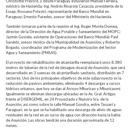
Christothe Prevost, y desde Paraguay estuvieron Manuel Ferreira,
ministro de Hacienda; Ing. Andrés Rivarola Casaccia, presidente de la
Essap; Rossana Polastri, representante del Banco Mundial en
Paraguay; Ernesto Paredes, asesor del Ministerio de Hacienda.
También tomaron parte de la reunión el Ing. Roger Monte Domeq,
director de la Dirección de Agua Potable y Saneamiento del MOPC;
Jazmín Gustale, asistente de Operaciones del Banco Mundial; Paul
Sarubbi, asesor técnico de la Municipalidad de Asunción; y Roberto
Bogado, coordinador del Programa de Modernización del Sector
Agua y Saneamiento (PMSAS).
El proyecto de rehabilitación de alcantarilla reemplazará unos 8.380
metros de tuberías de la red de desague cloacal de Asunción, que será
desarrollado en 3 cuencas de alcantarillado sanitario, distribuido en 7
sectores. Uno de los principales objetivos de este subproyecto es la
reducción de pasivos ambientales, eliminando 4 descargas a cursos
hídricos urbanos, que hoy se dan al Arroyo Mburicao y Mburicaomí.
Igualmente se eliminan descargas ubicadas en la Av. Gral. Artigas
frente al DISERGEMIL, en 24 Proyectada y Nuestra Sra. de la
Asunción, así como sobre la calle Manuel Gondra, entre Tacuarí y
Paraguarí, en la que se ha habilitado una descarga de alivio de aguas
residuales de la red en un curso de agua con dirección hacia la bahía
de Asunción. Las obras tendrán una duración aproximada de 12
meses.