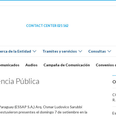
CONTACT CENTER 021 162
erca de la Entidad
Tramites y servicios
Consultas
omunicados
Audios
Campaña de Comunicación
Convenios 
ncia Pública
O
CO
R.
l Paraguay (ESSAP S.A,) Arq. Osmar Ludovico Sarubbi
 estuvieron presentes el domingo 7 de setiembre en la
Es