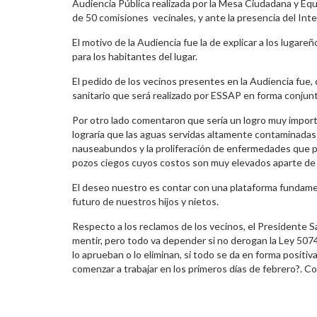
Audiencia Pública realizada por la Mesa Ciudadana y Eq
de 50 comisiones vecinales, y ante la presencia del Int
El motivo de la Audiencia fue la de explicar a los lugareñ
para los habitantes del lugar.
El pedido de los vecinos presentes en la Audiencia fue, 
sanitario que será realizado por ESSAP en forma conjunt
Por otro lado comentaron que sería un logro muy importa
lograría que las aguas servidas altamente contaminadas 
nauseabundos y la proliferación de enfermedades que prod
pozos ciegos cuyos costos son muy elevados aparte de 
El deseo nuestro es contar con una plataforma fundamen
futuro de nuestros hijos y nietos.
Respecto a los reclamos de los vecinos, el Presidente 
mentir, pero todo va depender si no derogan la Ley 5074
lo aprueban o lo eliminan, si todo se da en forma positi
comenzar a trabajar en los primeros días de febrero?. C