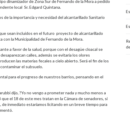
uipo dinamizador de Zona Sur de Fernando de la Mora a pedido
endente local Sr. Edgard Quintana.
Es
os de la importancia y necesidad del alcantarillado Sanitario
Es
que sean incluidos en el futuro proyecto de alcantarillado
a con la Municipalidad de Fernando de la Mora.
Re
d
nte a favor de la salud, porque con el desagüe cloacal se
desaparezcan calles, además se evitaría los olores
ucen las materias fecales a cielo abierto. Será el fin de los
contaminar el subsuelo.
tal para el progreso de nuestros barrios, pensando en el
Sarubbi dijo, ?Yo no vengo a prometer nada y mucho menos a
 que el 18 de este mes tratan en la Cámara de senadores, si
va, de inmediato estaríamos licitando en un breve tiempo para
omentó.