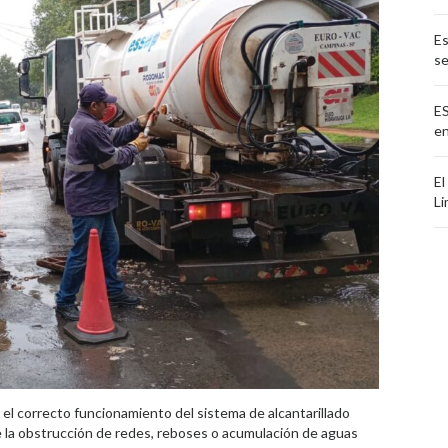
Es
se
ES
e
El
Li
r el correcto funcionamiento del sistema de alcantarillado
e la obstrucción de redes, reboses o acumulación de aguas