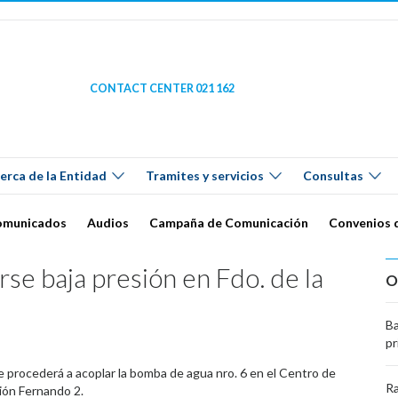
CONTACT CENTER 021 162
erca de la Entidad
Tramites y servicios
Consultas
omunicados
Audios
Campaña de Comunicación
Convenios 
 baja presión en Fdo. de la
O
Ba
pr
se procederá a acoplar la bomba de agua nro. 6 en el Centro de
Ra
ión Fernando 2.