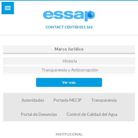
CONTACT CENTER 021 162
Marco Jurídico
Historia
Transparencia y Anticorrupción
Galería de fotos
Portada MECIP
Normas de Requisitos Mínimos para Sistemas de Control Interno –
Autoridades
Portada MECIP
Transparencia
MECIP 2015
Circulares
Portal de Denuncias
Control de Calidad del Agua
Decretos
Leyes
INSTITUCIONAL
Autoridades