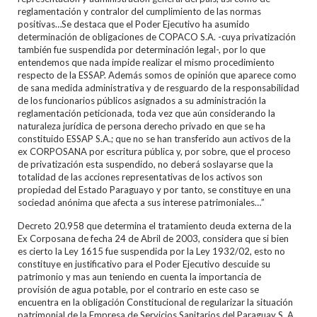
reglamentación y contralor del cumplimiento de las normas
positivas…Se destaca que el Poder Ejecutivo ha asumido
determinación de obligaciones de COPACO S.A. -cuya privatización
también fue suspendida por determinación legal-, por lo que
entendemos que nada impide realizar el mismo procedimiento
respecto de la ESSAP. Además somos de opinión que aparece como
de sana medida administrativa y de resguardo de la responsabilidad
de los funcionarios públicos asignados a su administración la
reglamentación peticionada, toda vez que aún considerando la
naturaleza jurídica de persona derecho privado en que se ha
constituido ESSAP S.A.; que no se han transferido aun activos de la
ex CORPOSANA por escritura pública y, por sobre, que el proceso
de privatización esta suspendido, no deberá soslayarse que la
totalidad de las acciones representativas de los activos son
propiedad del Estado Paraguayo y por tanto, se constituye en una
sociedad anónima que afecta a sus interese patrimoniales…”
Decreto 20.958 que determina el tratamiento deuda externa de la
Ex Corposana de fecha 24 de Abril de 2003, considera que si bien
es cierto la Ley 1615 fue suspendida por la Ley 1932/02, esto no
constituye en justificativo para el Poder Ejecutivo descuide su
patrimonio y mas aun teniendo en cuenta la importancia de
provisión de agua potable, por el contrario en este caso se
encuentra en la obligación Constitucional de regularizar la situación
patrimonial de la Empresa de Servicios Sanitarios del Paraguay S. A.