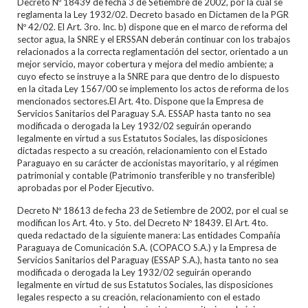
Decreto Nº 18439 de fecha 3 de Setiembre de 2002, por la cual se
reglamenta la Ley 1932/02. Decreto basado en Dictamen de la PGR
Nº 42/02. El Art. 3ro. Inc. b) dispone que en el marco de reforma del
sector agua, la SNRE y el ERSSAN deberán continuar con los trabajos
relacionados a la correcta reglamentación del sector, orientado a un
mejor servicio, mayor cobertura y mejora del medio ambiente; a
cuyo efecto se instruye a la SNRE para que dentro de lo dispuesto
en la citada Ley 1567/00 se implemento los actos de reforma de los
mencionados sectores.El Art. 4to. Dispone que la Empresa de
Servicios Sanitarios del Paraguay S.A. ESSAP hasta tanto no sea
modificada o derogada la Ley 1932/02 seguirán operando
legalmente en virtud a sus Estatutos Sociales, las disposiciones
dictadas respecto a su creación, relacionamiento con el Estado
Paraguayo en su carácter de accionistas mayoritario, y al régimen
patrimonial y contable (Patrimonio transferible y no transferible)
aprobadas por el Poder Ejecutivo.
Decreto Nº 18613 de fecha 23 de Setiembre de 2002, por el cual se
modifican los Art. 4to. y 5to. del Decreto Nº 18439. El Art. 4to.
queda redactado de la siguiente manera: Las entidades Compañía
Paraguaya de Comunicación S.A. (COPACO S.A.) y la Empresa de
Servicios Sanitarios del Paraguay (ESSAP S.A.), hasta tanto no sea
modificada o derogada la Ley 1932/02 seguirán operando
legalmente en virtud de sus Estatutos Sociales, las disposiciones
legales respecto a su creación, relacionamiento con el estado