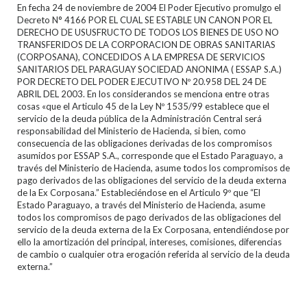
En fecha 24 de noviembre de 2004 El Poder Ejecutivo promulgo el
Decreto N° 4166 POR EL CUAL SE ESTABLE UN CANON POR EL
DERECHO DE USUSFRUCTO DE TODOS LOS BIENES DE USO NO
TRANSFERIDOS DE LA CORPORACION DE OBRAS SANITARIAS
(CORPOSANA), CONCEDIDOS A LA EMPRESA DE SERVICIOS
SANITARIOS DEL PARAGUAY SOCIEDAD ANONIMA ( ESSAP S.A.)
POR DECRETO DEL PODER EJECUTIVO Nº 20.958 DEL 24 DE
ABRIL DEL 2003. En los considerandos se menciona entre otras
cosas «que el Articulo 45 de la Ley Nº 1535/99 establece que el
servicio de la deuda pública de la Administración Central será
responsabilidad del Ministerio de Hacienda, si bien, como
consecuencia de las obligaciones derivadas de los compromisos
asumidos por ESSAP S.A., corresponde que el Estado Paraguayo, a
través del Ministerio de Hacienda, asume todos los compromisos de
pago derivados de las obligaciones del servicio de la deuda externa
de la Ex Corposana.” Estableciéndose en el Articulo 9º que “El
Estado Paraguayo, a través del Ministerio de Hacienda, asume
todos los compromisos de pago derivados de las obligaciones del
servicio de la deuda externa de la Ex Corposana, entendiéndose por
ello la amortización del principal, intereses, comisiones, diferencias
de cambio o cualquier otra erogación referida al servicio de la deuda
externa.”