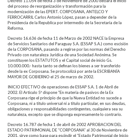
Decreto 11.054 de fecha 3 de Noviembre de 2000 declara el inicio
del proceso de reorganización y transformación para la
modernización de las EPERT. CORPOSANA, ANTELCO Y
FERROCARRIL Carlos Antonio López, pasan a depender de la
Presidencia de la Republica por intermedio de la Secretaria de la
Reforma.
Decreto 16.636 de fecha 11 de Marzo de 2002 NACE la Empresa
de Servicios Sanitarios del Paraguay S.A. (ESSAP S.A.) como escisión
de la CORPOSANA, pasando a regirse por las normas del Derecho
Privado con naturaleza Jurídica de una Sociedad Anónima. Se
constituyen los ESTATUTOS y el Capital social de inicio Gs.
10.000.000.- hasta tanto se definan los bienes a ser transferido
desde la ex Corposana. Se protocolizá por ante la ESCRIBANÍA
MAYOR DE GOBIERNO el 25 de marzo de 2002.
INICIO EFECTIVO de operaciones de ESSAP S.A. 1 de Abril de
2002. El Articulo 5º dispone “En materia de pasivos de la Ex
Corposana rige el principio de que la Nueva Entidad no sucede a
Corposana, ni a titulo universal ni a titulo particular, en sus deudas,
obligaciones y responsabilidades contingentes, cualquiera sea su
naturaleza, excepto que se disponga expresamente lo contrario.
Decreto 16.787 de fecha 1 de abril de 2002 APROBACION DEL
ESTADO PATRIMONIAL DE “CORPOSANA” al 30 de Noviembre de
2001, sirve como base para escindir el “Estado Patrimonial de Inicio