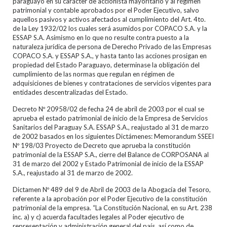
paraguayo en su carácter de accionista mayoritario y al régimen
patrimonial y contable aprobados por el Poder Ejecutivo, salvo
aquellos pasivos y activos afectados al cumplimiento del Art. 4to.
de la Ley 1932/02 los cuales será asumidos por COPACO S.A. y la
ESSAP S.A. Asimismo en lo que no resulte contra puesto a la
naturaleza jurídica de persona de Derecho Privado de las Empresas
COPACO S.A. y ESSAP S.A., y hasta tanto las acciones prosigan en
propiedad del Estado Paraguayo, determinase la obligación del
cumplimiento de las normas que regulan en régimen de
adquisiciones de bienes y contrataciones de servicios vigentes para
entidades descentralizadas del Estado.
Decreto Nº 20958/02 de fecha 24 de abril de 2003 por el cual se
aprueba el estado patrimonial de inicio de la Empresa de Servicios
Sanitarios del Paraguay S.A. ESSAP S.A., reajustado al 31 de marzo
de 2002 basados en los siguientes Dictámenes: Memorandum SSEEI
Nº 198/03 Proyecto de Decreto que aprueba la constitución
patrimonial de la ESSAP S.A., cierre del Balance de CORPOSANA al
31 de marzo del 2002 y Estado Patrimonial de inicio de la ESSAP
S.A., reajustado al 31 de marzo de 2002.
Dictamen Nº 489 del 9 de Abril de 2003 de la Abogacía del Tesoro,
referente a la aprobación por el Poder Ejecutivo de la constitución
patrimonial de la empresa. “La Constitución Nacional, en su Art. 238
inc. a) y c) acuerda facultades legales al Poder ejecutivo de
representación y administración general del país, así como de