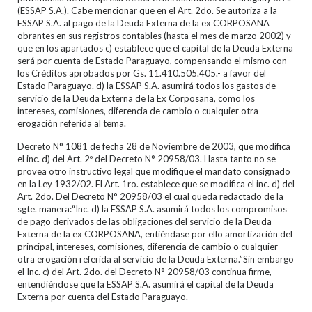
(ESSAP S.A.). Cabe mencionar que en el Art. 2do. Se autoriza a la
ESSAP S.A. al pago de la Deuda Externa de la ex CORPOSANA
obrantes en sus registros contables (hasta el mes de marzo 2002) y
que en los apartados c) establece que el capital de la Deuda Externa
será por cuenta de Estado Paraguayo, compensando el mismo con
los Créditos aprobados por Gs. 11.410.505.405.- a favor del
Estado Paraguayo. d) la ESSAP S.A. asumirá todos los gastos de
servicio de la Deuda Externa de la Ex Corposana, como los
intereses, comisiones, diferencia de cambio o cualquier otra
erogación referida al tema.
Decreto N° 1081 de fecha 28 de Noviembre de 2003, que modifica
el inc. d) del Art. 2º del Decreto N° 20958/03. Hasta tanto no se
provea otro instructivo legal que modifique el mandato consignado
en la Ley 1932/02. El Art. 1ro. establece que se modifica el inc. d) del
Art. 2do. Del Decreto N° 20958/03 el cual queda redactado de la
sgte. manera:“Inc. d) la ESSAP S.A. asumirá todos los compromisos
de pago derivados de las obligaciones del servicio de la Deuda
Externa de la ex CORPOSANA, entiéndase por ello amortización del
principal, intereses, comisiones, diferencia de cambio o cualquier
otra erogación referida al servicio de la Deuda Externa.”Sin embargo
el Inc. c) del Art. 2do. del Decreto N° 20958/03 continua firme,
entendiéndose que la ESSAP S.A. asumirá el capital de la Deuda
Externa por cuenta del Estado Paraguayo.