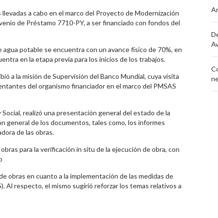
An
 llevadas a cabo en el marco del Proyecto de Modernización
enio de Préstamo 7710-PY, a ser financiado con fondos del
De
Av
de agua potable se encuentra con un avance físico de 70%, en
entra en la etapa previa para los inicios de los trabajos.
Co
bió a la misión de Supervisión del Banco Mundial, cuya visita
n
esentantes del organismo financiador en el marco del PMSAS
 Social, realizó una presentación general del estado de la
n general de los documentos, tales como, los informes
adora de las obras.
 obras para la verificación in situ de la ejecución de obra, con
o
o de obras en cuanto a la implementación de las medidas de
. Al respecto, el mismo sugirió reforzar los temas relativos a