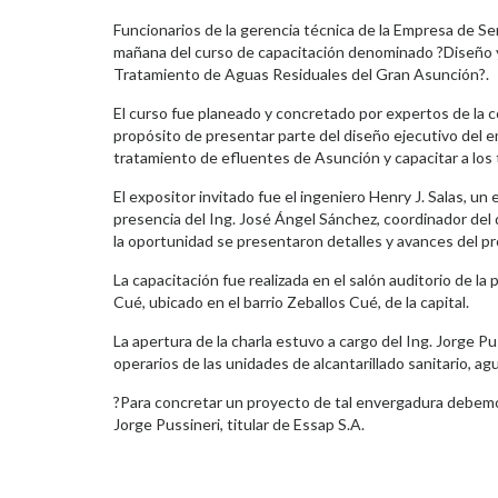
Funcionarios de la gerencia técnica de la Empresa de Ser
mañana del curso de capacitación denominado ?Diseño y 
Tratamiento de Aguas Residuales del Gran Asunción?.
El curso fue planeado y concretado por expertos de la 
propósito de presentar parte del diseño ejecutivo del em
tratamiento de efluentes de Asunción y capacitar a los 
El expositor invitado fue el ingeniero Henry J. Salas, u
presencia del Ing. José Ángel Sánchez, coordinador del d
la oportunidad se presentaron detalles y avances del p
La capacitación fue realizada en el salón auditorio de l
Cué, ubicado en el barrio Zeballos Cué, de la capital.
La apertura de la charla estuvo a cargo del Ing. Jorge Pu
operarios de las unidades de alcantarillado sanitario, agu
?Para concretar un proyecto de tal envergadura debemos 
Jorge Pussineri, titular de Essap S.A.