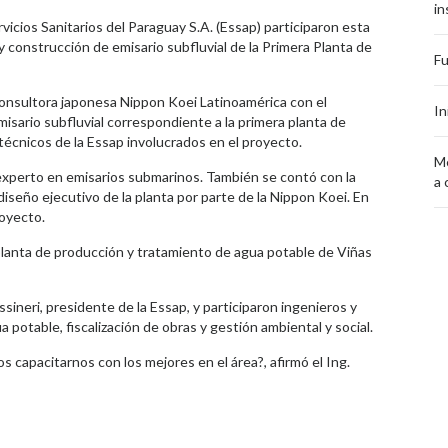
in
vicios Sanitarios del Paraguay S.A. (Essap) participaron esta
construcción de emisario subfluvial de la Primera Planta de
Fu
consultora japonesa Nippon Koei Latinoamérica con el
In
isario subfluvial correspondiente a la primera planta de
técnicos de la Essap involucrados en el proyecto.
Me
n experto en emisarios submarinos. También se contó con la
a 
iseño ejecutivo de la planta por parte de la Nippon Koei. En
royecto.
a planta de producción y tratamiento de agua potable de Viñas
ssineri, presidente de la Essap, y participaron ingenieros y
a potable, fiscalización de obras y gestión ambiental y social.
capacitarnos con los mejores en el área?, afirmó el Ing.