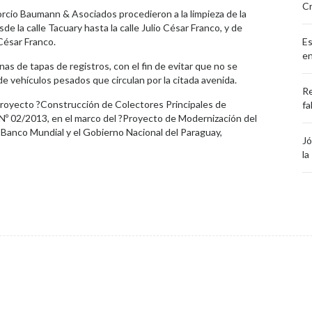
Cr
sorcio Baumann & Asociados procedieron a la limpieza de la
sde la calle Tacuary hasta la calle Julio César Franco, y de
César Franco.
Es
en
s de tapas de registros, con el fin de evitar que no se
de vehículos pesados que circulan por la citada avenida.
Re
Proyecto ?Construcción de Colectores Principales de
fa
al Nº 02/2013, en el marco del ?Proyecto de Modernización del
Banco Mundial y el Gobierno Nacional del Paraguay,
Jó
la