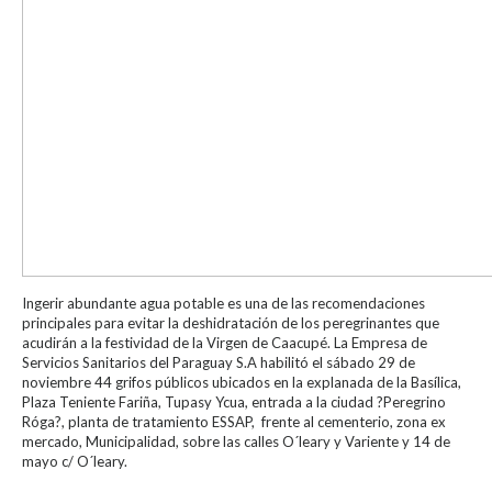
Ingerir abundante agua potable es una de las recomendaciones
principales para evitar la deshidratación de los peregrinantes que
acudirán a la festividad de la Virgen de Caacupé. La Empresa de
Servicios Sanitarios del Paraguay S.A habilitó el sábado 29 de
noviembre 44 grifos públicos ubicados en la explanada de la Basílica,
Plaza Teniente Fariña, Tupasy Ycua, entrada a la ciudad ?Peregrino
Róga?, planta de tratamiento ESSAP, frente al cementerio, zona ex
mercado, Municipalidad, sobre las calles O´leary y Variente y 14 de
mayo c/ O´leary.