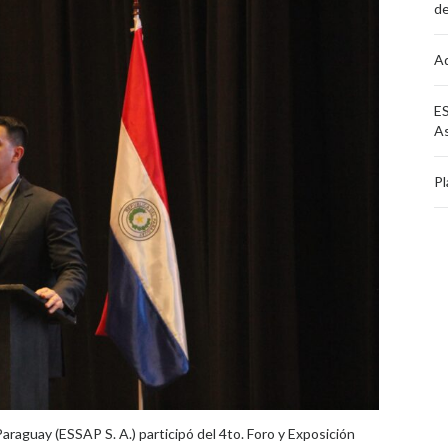
de
Aq
ES
A
Pl
Paraguay (ESSAP S. A.) participó del 4to. Foro y Exposición