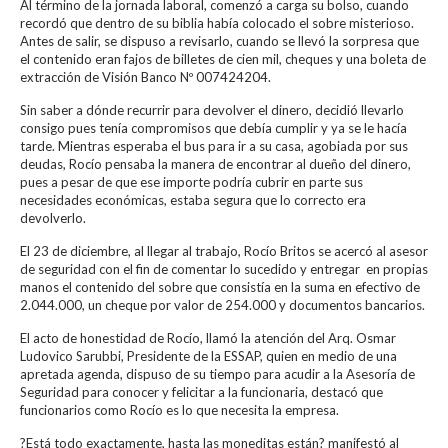
Al término de la jornada laboral, comenzó a carga su bolso, cuando
recordó que dentro de su biblia había colocado el sobre misterioso.
Antes de salir, se dispuso a revisarlo, cuando se llevó la sorpresa que
el contenido eran fajos de billetes de cien mil, cheques y una boleta de
extracción de Visión Banco Nº 007424204.
Sin saber a dónde recurrir para devolver el dinero, decidió llevarlo
consigo pues tenía compromisos que debía cumplir y ya se le hacía
tarde. Mientras esperaba el bus para ir a su casa, agobiada por sus
deudas, Rocío pensaba la manera de encontrar al dueño del dinero,
pues a pesar de que ese importe podría cubrir en parte sus
necesidades económicas, estaba segura que lo correcto era
devolverlo.
El 23 de diciembre, al llegar al trabajo, Rocío Britos se acercó al asesor
de seguridad con el fin de comentar lo sucedido y entregar en propias
manos el contenido del sobre que consistía en la suma en efectivo de
2.044.000, un cheque por valor de 254.000 y documentos bancarios.
El acto de honestidad de Rocío, llamó la atención del Arq. Osmar
Ludovico Sarubbi, Presidente de la ESSAP, quien en medio de una
apretada agenda, dispuso de su tiempo para acudir a la Asesoría de
Seguridad para conocer y felicitar a la funcionaria, destacó que
funcionarios como Rocío es lo que necesita la empresa.
?Está todo exactamente, hasta las moneditas están? manifestó al