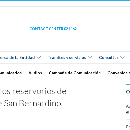
CONTACT CENTER 021 162
erca de la Entidad
Tramites y servicios
Consultas
omunicados
Audios
Campaña de Comunicación
Convenios 
los reservorios de
O
e San Bernardino.
Ap
el
Pr