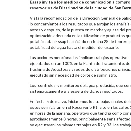
Essap invita a los medios de comunicación a comproba
reservorios de Distribución de la ciudad de San Ber
Vista la recomendación de la Dirección General de Salu
lo concerniente a los resultados que arrojan los análisi
antes y después, de la puesta en marcha y ajuste del pro
optimización adecuada en la utilización de productos quí
potabilidad, la Essap ha iniciado en fecha 28 de febrero p
potabilidad del agua hasta el medidor del usuario.
Las acciones mencionadas implican trabajos operativos d
ejecutados en un 100% en la Planta de Tratamiento, deca
flushing de Aductoras y redes de distribuciones princi
ejecutado sin necesidad de corte de suministro.
Los controles y monitoreo del agua producida, que co
sistemáticamente a la espera de dichos resultados.
En fecha 5 de marzo, iniciaremos los trabajos finales de 
estos se iniciarán en el Reservorio R1, sito en las call
en horas de la mañana, operativo que tendría como cons
aproximadamente 3 horas, principalmente seria afectada
se ejecutaran los mismos trabajos en R2 y R3; los trabaj