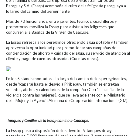
de la familia o del país. La Empresa de Servicios Sanitarios del
Paraguay S.A. (Essap) acompaña el culto de la feligresía paraguaya a
lo largo del camino del peregrinante.
Más de 70 funcionarios, entre gerentes, técnicos, cuadrilleros y
promotoras, moviliza la Essap para asistir a los feligreses que
concurren a la Basílica de la Virgen de Caacupé.
La Essap refresca a los peregrinos ofreciendo agua potable y también
aprovecha la oportunidad para promocionar sus campañas de
concienciación de ahorro y cuidado del agua, su servicio de atención al
cliente y pago de cuentas atrasadas (Cuentas claras).
En los 5 stands montados a lo largo del camino de los peregrinantes,
desde Ycaparaí hasta el desvío a Piribebuy, también se entregan
volantes, afiches y calendarios de la campaña ?Cerrá la canilla de la
violencia contra las mujeres?, que se lleva adelante con el Ministerio
de la Mujer y la Agencia Alemana de Cooperación Internacional (GIZ).
Tanques y Canillas de la Essap camino a Caacupe.
La Essap puso a disposición de los devotos 9 tanques de agua