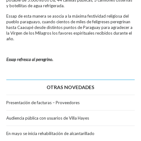
potable de 5.000 litros c/u, 44 canillas públicas, 3 camiones cisternas
y botellitas de agua refrigerada.
Essap de esta manera se asocia a la máxima festividad religiosa del
pueblo paraguayo, cuando cientos de miles de feligreses peregrinan
hasta Caacupé desde distintos puntos de Paraguay para agradecer a
la Virgen de los Milagros los favores espirituales recibidos durante el
año.
Essap refresca al peregrino.
OTRAS NOVEDADES
Presentación de facturas – Proveedores
Audiencia pública con usuarios de Villa Hayes
En mayo se inicia rehabilitación de alcantarillado