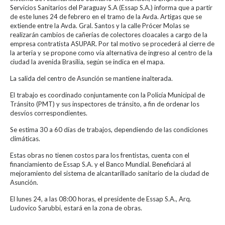
Servicios Sanitarios del Paraguay S.A (Essap S.A.) informa que a partir
de este lunes 24 de febrero en el tramo de la Avda. Artigas que se
extiende entre la Avda. Gral. Santos y la calle Prócer Molas se
realizarán cambios de cañerías de colectores cloacales a cargo de la
empresa contratista ASUPAR. Por tal motivo se procederá al cierre de
la arteria y se propone como vía alternativa de ingreso al centro de la
ciudad la avenida Brasilia, según se indica en el mapa.
La salida del centro de Asunción se mantiene inalterada.
El trabajo es coordinado conjuntamente con la Policía Municipal de
Tránsito (PMT) y sus inspectores de tránsito, a fin de ordenar los
desvíos correspondientes.
Se estima 30 a 60 días de trabajos, dependiendo de las condiciones
climáticas.
Estas obras no tienen costos para los frentistas, cuenta con el
financiamiento de Essap S.A. y el Banco Mundial. Beneficiará al
mejoramiento del sistema de alcantarillado sanitario de la ciudad de
Asunción.
El lunes 24, a las 08:00 horas, el presidente de Essap S.A., Arq.
Ludovico Sarubbi, estará en la zona de obras.